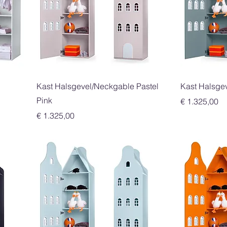
Snel overzicht
Kast Halsgevel/Neckgable Pastel
Kast Halsge
Pink
Prijs
€ 1.325,00
Prijs
€ 1.325,00