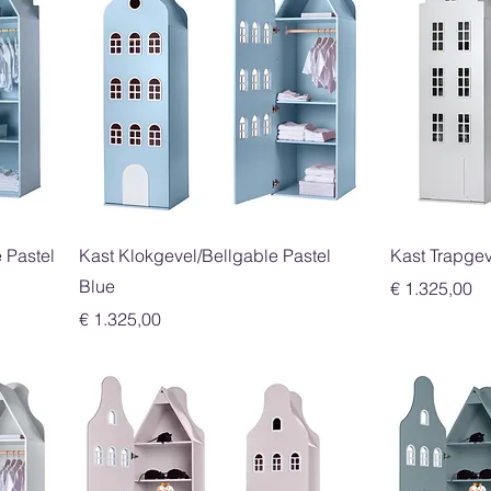
Snel overzicht
 Pastel
Kast Klokgevel/Bellgable Pastel
Kast Trapge
Blue
Prijs
€ 1.325,00
Prijs
€ 1.325,00