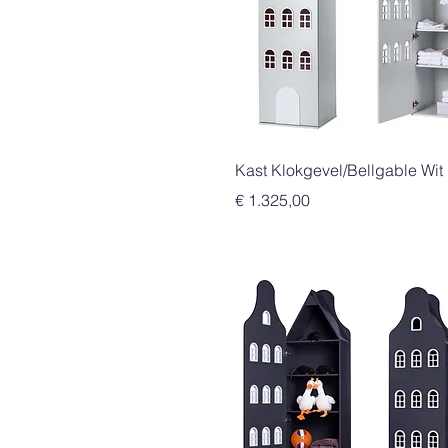
Snel overzicht
Kast Klokgevel/Bellgable Wit
Prijs
€ 1.325,00