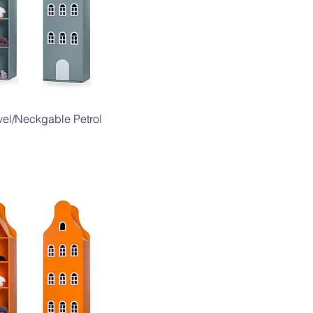
Snel overzicht
vel/Neckgable Petrol