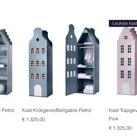
Leukste kas
Snel overzicht
 Petrol
Kast Klokgevel/Bellgable Petrol
Kast Trapge
Pink
Prijs
€ 1.325,00
Prijs
€ 1.325,00