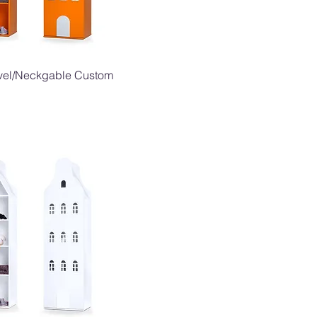
Snel overzicht
vel/Neckgable Custom