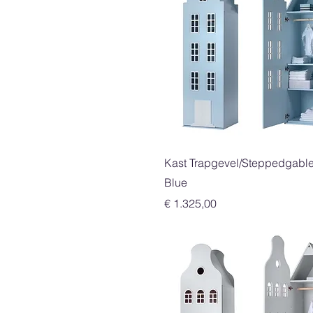
Snel overzicht
Kast Trapgevel/Steppedgable
Blue
Prijs
€ 1.325,00