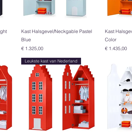
Snel overzicht
ght
Kast Halsgevel/Neckgable Pastel
Kast Halsge
Blue
Color
Prijs
Prijs
€ 1.325,00
€ 1.435,00
Leukste kast van Nederland