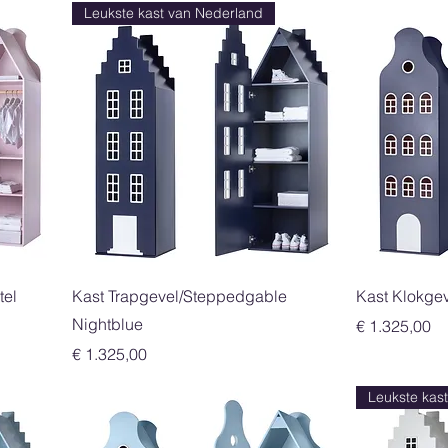
Leukste kast van Nederland
Snel overzicht
tel
Kast Trapgevel/Steppedgable
Kast Klokgev
Nightblue
Prijs
€ 1.325,00
Prijs
€ 1.325,00
Leukste kas