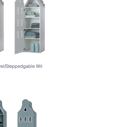
Snel overzicht
vel/Steppedgable Wit