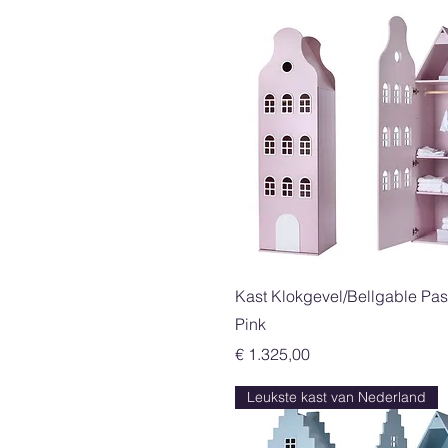
Snel overzicht
Kast Klokgevel/Bellgable Pas
Pink
Prijs
€ 1.325,00
Leukste kast van Nederland