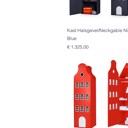
Snel overzicht
Kast Halsgevel/Neckgable Ni
Blue
Prijs
€ 1.325,00