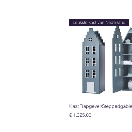
Leukste kast van Nederland
Snel overzicht
Kast Trapgevel/Steppedgable
Prijs
€ 1.325,00