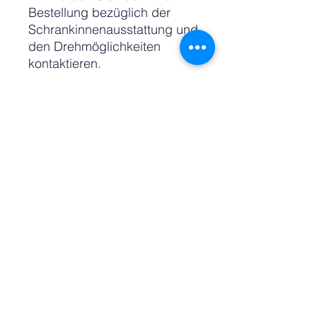
Bestellung bezüglich der
Schrankinnenausstattung und
den Drehmöglichkeiten
kontaktieren.
Auswahlmöglichkeiten für
den Schrankinnenraum:
Lagen
Regale und eine
Kleiderstange
Das oberste Regal, das wir
„Dachgeschoss“ nennen, ist
fest in der Konstruktion
verankert. Die anderen
Regale können in variablen
Höhen platziert werden.
Scharnierrichtung der