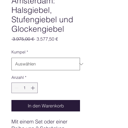
Amsterdam:
Halsgiebel,
Stufengiebel und
Glockengiebel
Standardpreis
Sale-
 3.975,00 € 
3.577,50 €
Preis
Kumpel
*
Anzahl
*
In den Warenkorb
Mit einem Set oder einer