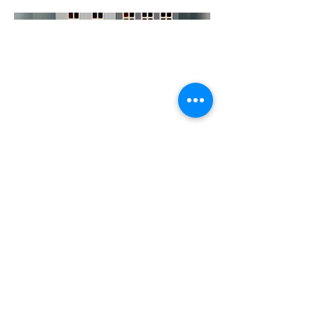
info@kastvaneenhuis.nl
info@thisisdutch.nl
tél:
+31 6 23785623