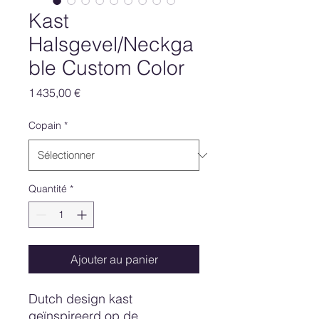
Kast
Halsgevel/Neckga
ble Custom Color
Prix
1 435,00 €
Copain
*
Quantité
*
Ajouter au panier
Dutch design kast
geïnspireerd op de