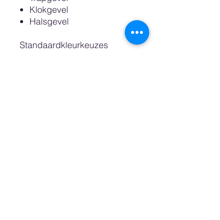
Klokgevel
Halsgevel
Standaardkleurkeuzes
zijn: Wit, Sand, Pastel Pink,
Pastel Blue, Petrol, Night en
Zwart.
Dan is het ook nog mogelijk
een custom color oftewel
wenskleur te bestellen
waarvoor wij een RAL of
Pantonekleurnummer nodig
hebben. Ook kunt u kiezen
voor een kast met een
natuurlijke uitstraling,
gemaakt van Berkenhout.
De bovenste plank die wij de
"zoldervloer" noemen is