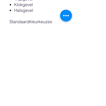
Klokgevel
Halsgevel
Standaardkleurkeuzes
zijn: Wit, Sand, Pastel Pink,
Pastel Blue, Petrol, Night en
Zwart.
Dan is het ook nog mogelijk
een custom color oftewel
wenskleur te bestellen
waarvoor wij een RAL of
Pantonekleurnummer nodig
hebben. Ook kunt u kiezen
voor een kast met een
natuurlijke uitstraling,
gemaakt van Berkenhout.
De bovenste plank die wij de
"zoldervloer" noemen is