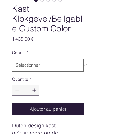
Kast
Klokgevel/Bellgabl
e Custom Color
Prix
1 435,00 €
Copain
*
Quantité
*
Ajouter au panier
Dutch design kast
geïnspireerd op de