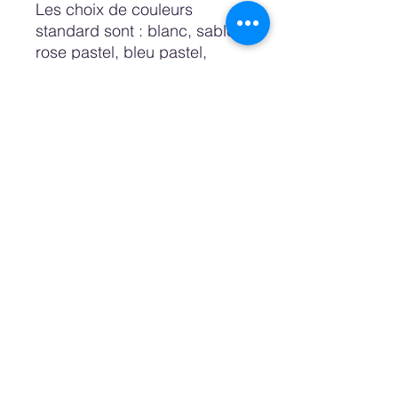
Les choix de couleurs
standard sont : blanc, sable,
rose pastel, bleu pastel,
pétrole, nuit et noir.
Il est également possible de
commander une couleur
personnalisée ou une couleur
souhaitée pour laquelle nous
avons besoin d'un numéro de
couleur RAL ou Pantone.
Vous pouvez également
opter pour une armoire à
l'aspect naturel, fabriquée en
bois de bouleau.
L'étagère supérieure, que
nous appelons le « plancher
du grenier », est fixée dans la
construction. Les autres
étagères peuvent être