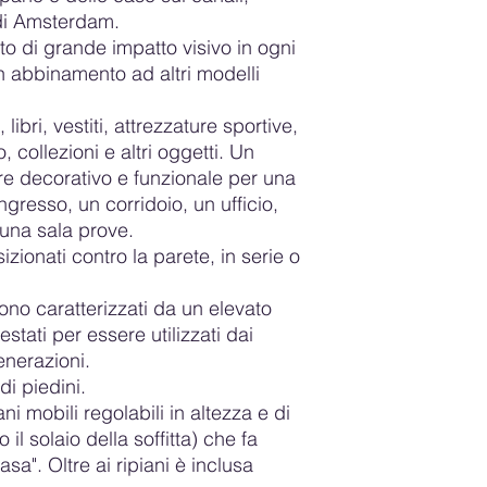
esitate a contattar
 di Amsterdam.
noti danni alla scato
a privati.
della consegna, ti p
I mobili vengono cons
o di grande impatto visivo in ogni
immediatamente all'au
scatole piatte posizio
n abbinamento ad altri modelli
che effettua la conseg
È anche possibile fa
ciò nel documento di
completamente montat
 libri, vestiti, attrezzature sportive,
anche scegliere di rif
Paesi Bassi e i mobi
o, collezioni e altri oggetti. Un
riprendere dal corrie
piano terra. Non sono
re decorativo e funzionale per una
immediatamente una f
L'appuntamento per l
gresso, un corridoio, un ufficio,
danneggiato e ce la in
anticipo tramite tele
scatta in anticipo un
indicare l'orario di 
 una sala prove.
danneggiato e fai i
zionati contro la parete, in serie o
modulo di consegna d
mobili bisogna tener
no caratterizzati da un elevato
viene protetto, potreb
 testati per essere utilizzati dai
consiglia di montare 
nerazioni.
sono pesanti. Quando
di piedini.
farlo su una superfic
posizionando un pann
ni mobili regolabili in altezza e di
di montaggio. Se non
 il solaio della soffitta) che fa
dovesse verificarsi 
asa". Oltre ai ripiani è inclusa
prodotto consegnato,