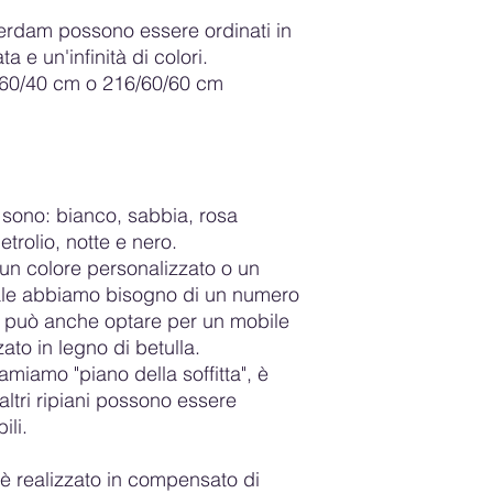
affinché si possa tro
terdam possono essere ordinati in
ordinati in un colore
ta e un'infinità di colori.
non possono essere re
/60/40 cm o 216/60/60 cm
riguardanti resi e ri
dovrebbero fare i cli
loro acquisto. Regole
si fidino di te e poss
tranquillità.
i sono: bianco, sabbia, rosa
etrolio, notte e nero.
un colore personalizzato o un
uale abbiamo bisogno di un numero
i può anche optare per un mobile
zato in legno di betulla.
iamiamo "piano della soffitta", è
 altri ripiani possono essere
ili.
a è realizzato in compensato di