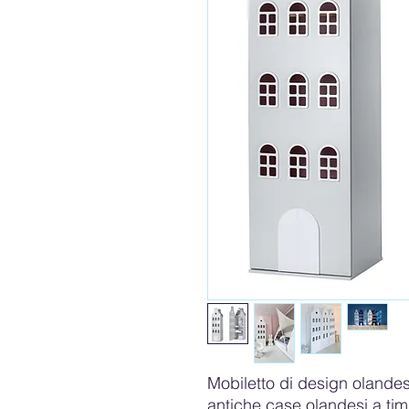
Mobiletto di design olandese
antiche case olandesi a tim