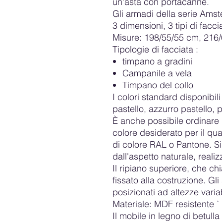
un'asta con portacanne.
Gli armadi della serie Ams
3 dimensioni, 3 tipi di faccia
Misure: 198/55/55 cm, 216
Tipologie di facciata
:
timpano a gradini
Campanile a vela
Timpano del collo
I colori standard disponibil
pastello, azzurro pastello, p
È anche possibile ordinare 
colore desiderato per il q
di colore RAL o Pantone. S
dall'aspetto naturale, realiz
Il ripiano superiore, che ch
fissato alla costruzione. Gli
posizionati ad altezze variab
Materiale:
MDF resistente `
Il mobile in legno di betull