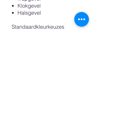
Klokgevel
Halsgevel
Standaardkleurkeuzes
zijn: Wit, Sand, Pastel Pink,
Pastel Blue, Petrol, Night en
Zwart.
Dan is het ook nog mogelijk
een custom color oftewel
wenskleur te bestellen
waarvoor wij een RAL of
Pantonekleurnummer nodig
hebben. Ook kunt u kiezen
voor een kast met een
natuurlijke uitstraling,
gemaakt van Berkenhout.
De bovenste plank die wij de
"zoldervloer" noemen is