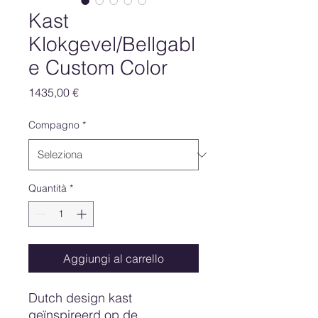
Kast
Klokgevel/Bellgabl
e Custom Color
Prezzo
1435,00 €
Compagno
*
Quantità
*
Aggiungi al carrello
Dutch design kast
geïnspireerd op de