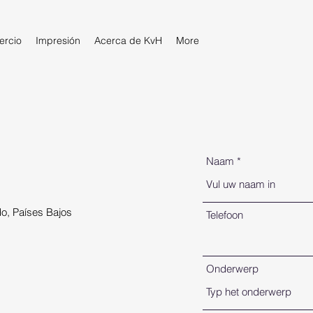
rcio
Impresión
Acerca de KvH
More
Naam
o, Países Bajos
Telefoon
Onderwerp