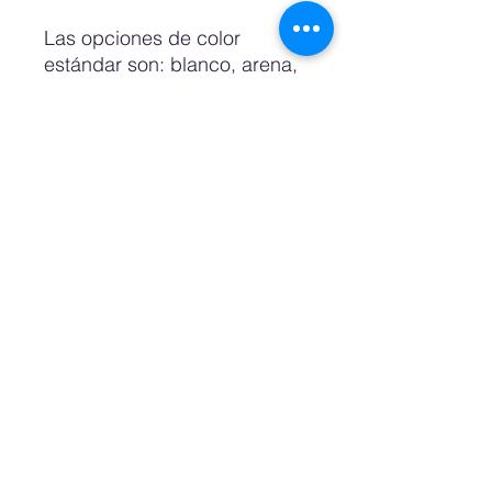
Las opciones de color
estándar son: blanco, arena,
rosa pastel, azul pastel,
petróleo, noche y negro.
También es posible pedir un
color personalizado o color
deseado para lo cual
necesitamos un número de
color RAL o Pantone.
También puedes optar por un
mueble de aspecto natural,
fabricado en madera de
abedul.
El estante superior, que
llamamos "piso del ático",
está fijado a la construcción.
Los demás estantes se
pueden colocar a alturas