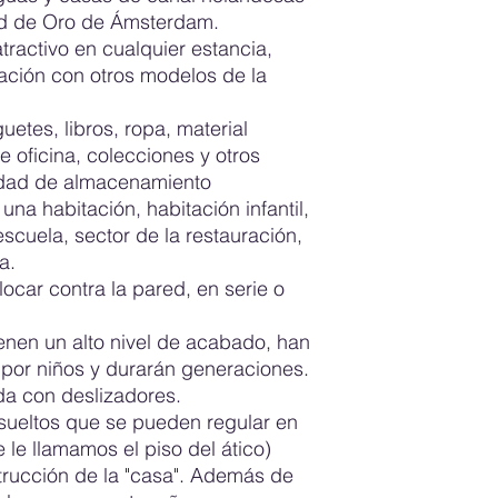
los Países Bajos y
el que recibe el pr
ad de Oro de Ámsterdam.
trata de empresas 
¿Para soluciones o c
intacto. Si recibe u
tractivo en cualquier estancia,
transporte de muebl
No dudes en contact
la caja o el embalaj
ación con otros modelos de la
Los muebles se en
infórmelo inmediata
de transporte que es
Embalado en cajas
conductor dejarán c
etes, libros, ropa, material
paletas.
de entrega que uste
de oficina, colecciones y otros
También es posible
optar por rechazar el
idad de almacenamiento
completamente mon
retire. Es importan
una habitación, habitación infantil,
fotografía de la caj
entrega está en lo
 escuela, sector de la restauración,
Si decide abrir la ca
se pueden entregar
a.
embalaje dañado con 
cargos adicionales
ocar contra la pared, en serie o
formulario de entreg
La cita de entrega
armarios hay que te
producirse rayaduras
mediante teléfono 
nen un alto nivel de acabado, han
Recomendamos que 
podrá indicar su p
por niños y durarán generaciones.
porque los paneles 
da con deslizadores.
muebles, conviene h
 sueltos que se pueden regular en
protegida, por ejem
te le llamamos el piso del ático)
debajo de la superfi
trucción de la "casa". Además de
medidas anteriores 
con el producto ent