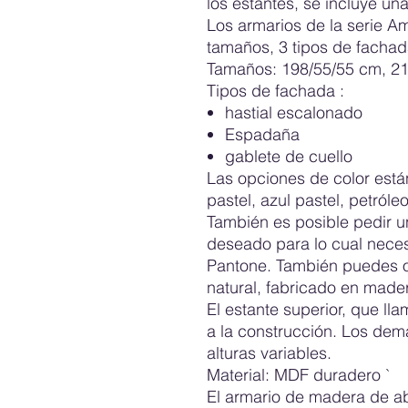
los estantes, se incluye un
Los armarios de la serie 
tamaños, 3 tipos de fachada
Tamaños: 198/55/55 cm, 21
Tipos de fachada
:
hastial escalonado
Espadaña
gablete de cuello
Las opciones de color está
pastel, azul pastel, petróle
También es posible pedir u
deseado para lo cual nece
Pantone. También puedes o
natural, fabricado en made
El estante superior, que lla
a la construcción. Los dem
alturas variables.
Material:
MDF duradero `
El armario de madera de a