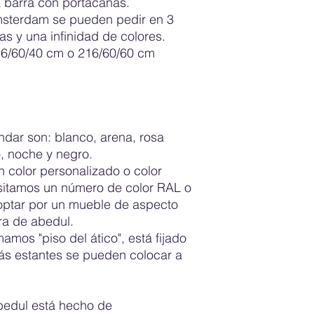
a barra con portacañas.
nosotros para que p
Amsterdam se pueden pedir en 3
Los productos pedid
s y una infinidad de colores.
deseado/color perso
6/60/40 cm o 216/60/60 cm
Se incluirán reglas 
Aquí se describe lo 
están satisfechos co
garantizan que los c
comprarle con tranqu
ndar son: blanco, arena, rosa
o, noche y negro.
n color personalizado o color
sitamos un número de color RAL o
ptar por un mueble de aspecto
ra de abedul.
mamos "piso del ático", está fijado
ás estantes se pueden colocar a
bedul está hecho de