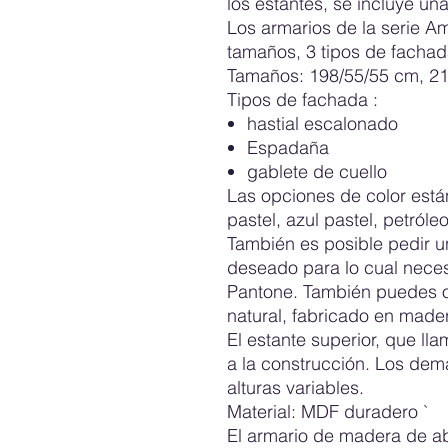
los estantes, se incluye un
Los armarios de la serie 
tamaños, 3 tipos de fachada
Tamaños: 198/55/55 cm, 21
Tipos de fachada
:
hastial escalonado
Espadaña
gablete de cuello
Las opciones de color está
pastel, azul pastel, petróle
También es posible pedir u
deseado para lo cual nece
Pantone. También puedes o
natural, fabricado en made
El estante superior, que lla
a la construcción. Los dem
alturas variables.
Material:
MDF duradero `
El armario de madera de a