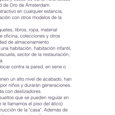
los Países Bajos y
el que recibe el pr
transporte especialm
ad de Oro de Ámsterdam.
¿Para soluciones 
intacto. Si recibe u
empresas que se esp
tractivo en cualquier estancia,
especiales? No d
la caja o el embalaj
muebles y/o palets a
ación con otros modelos de la
infórmelo inmediata
Los muebles se entr
de transporte que es
Embalado en cajas p
conductor dejarán c
También es posible 
etes, libros, ropa, material
de entrega que uste
montados si la direc
de oficina, colecciones y otros
optar por rechazar el
Bajos y los muebles 
idad de almacenamiento
retire. Es importan
baja. No hay cargos 
una habitación, habitación infantil,
fotografía de la caj
La cita de entrega s
 escuela, sector de la restauración,
Si decide abrir la ca
teléfono o correo el
a.
embalaje dañado con 
preferencia de hora 
ocar contra la pared, en serie o
formulario de entreg
armarios hay que te
aparecer rayaduras 
nen un alto nivel de acabado, han
Pueden surgir probl
por niños y durarán generaciones.
Recomendamos que 
da con deslizadores.
porque los paneles 
 sueltos que se pueden regular en
muebles, conviene h
te le llamamos el piso del ático)
protegida, por ejem
trucción de la "casa". Además de
debajo de la superfi
medidas anteriores 