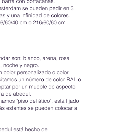
a barra con portacañas.
con el producto ent
Amsterdam se pueden pedir en 3
nosotros para que p
s y una infinidad de colores.
Los productos pedid
6/60/40 cm o 216/60/60 cm
deseado/color perso
Se incluirán reglas 
Aquí se describe lo 
están satisfechos co
garantizan que los c
comprarle con tranqu
ndar son: blanco, arena, rosa
o, noche y negro.
n color personalizado o color
sitamos un número de color RAL o
ptar por un mueble de aspecto
ra de abedul.
mamos "piso del ático", está fijado
ás estantes se pueden colocar a
bedul está hecho de