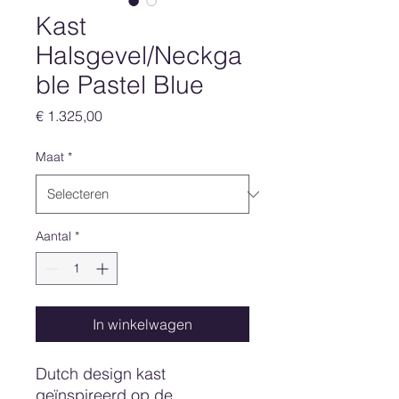
Kast
Halsgevel/Neckga
ble Pastel Blue
Prijs
€ 1.325,00
Maat
*
Aantal
*
In winkelwagen
Dutch design kast
geïnspireerd op de