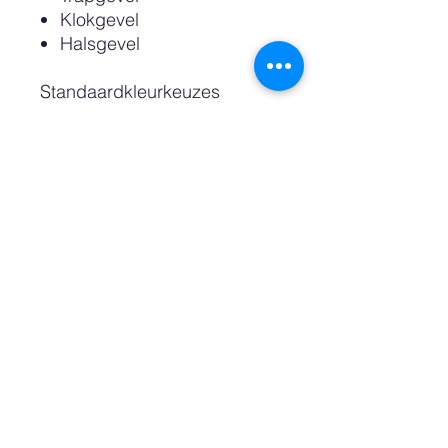
Klokgevel
Halsgevel
Standaardkleurkeuzes
zijn: Wit, Sand, Pastel Pink,
Pastel Blue, Petrol, Night en
Zwart.
Dan is het ook nog mogelijk
een custom color oftewel
wenskleur te bestellen
waarvoor wij een RAL of
Pantonekleurnummer nodig
hebben. Ook kunt u kiezen
voor een kast met een
natuurlijke uitstraling,
gemaakt van Berkenhout.
De bovenste plank die wij de
"zoldervloer" noemen is