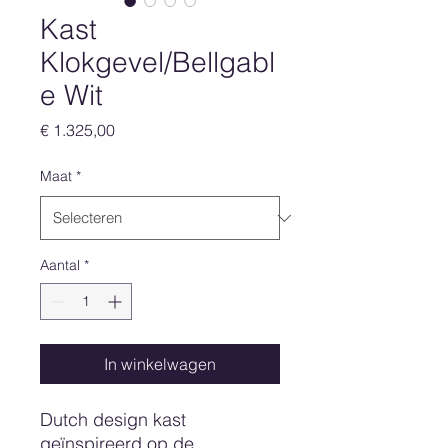
Kast
Klokgevel/Bellgabl
e Wit
Prijs
€ 1.325,00
Maat
*
Aantal
*
In winkelwagen
Dutch design kast
geïnspireerd op de