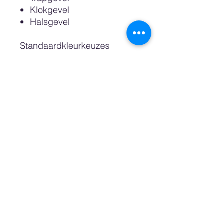
Klokgevel
Halsgevel
Standaardkleurkeuzes
zijn: Wit, Sand, Pastel Pink,
Pastel Blue, Petrol, Night en
Zwart.
Dan is het ook nog mogelijk
een custom color oftewel
wenskleur te bestellen
waarvoor wij een RAL of
Pantonekleurnummer nodig
hebben. Ook kunt u kiezen
voor een kast met een
natuurlijke uitstraling,
gemaakt van Berkenhout.
De bovenste plank die wij de
"zoldervloer" noemen is