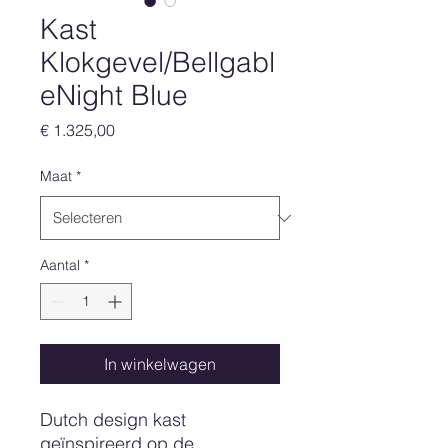
Kast
Klokgevel/Bellgabl
eNight Blue
Prijs
€ 1.325,00
Maat
*
Aantal
*
In winkelwagen
Dutch design kast
geïnspireerd op de