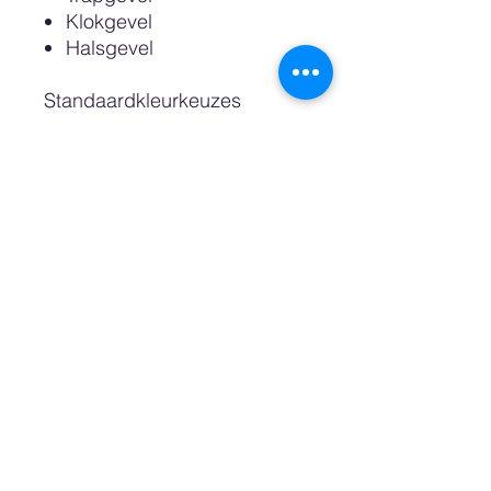
Klokgevel
Halsgevel
Standaardkleurkeuzes
zijn: Wit, Sand, Pastel Pink,
Pastel Blue, Petrol, Night en
Zwart.
Dan is het ook nog mogelijk
een custom color oftewel
wenskleur te bestellen
waarvoor wij een RAL of
Pantonekleurnummer nodig
hebben. Ook kunt u kiezen
voor een kast met een
natuurlijke uitstraling,
gemaakt van Berkenhout.
De bovenste plank die wij de
"zoldervloer" noemen is