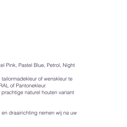
verpakking constateer
chauffeur van het tr
aflevert. U of de chau
afleverdocument waa
U kunt er dan ook vo
en weer mee te late
Belangrijk is dat u i
van de beschadigde
ons toestuurt.
Indien u ervoor kies
geval wel een foto 
l Pink, Pastel Blue, Petrol, Night
verpakking en dit lat
afleverformulier van 
n tailormadekleur of wenskleur te
Bij het monteren van
 RAL of Pantonekleur.
te houden dat er kra
prachtige naturel houten variant
ontstaan indien u di
montage me 2 person
panelen zwaar zijn.
Bij montage/assembla
r en draairichting nemen wij na uw
doen op een besche
bijvoorbeeld een kle