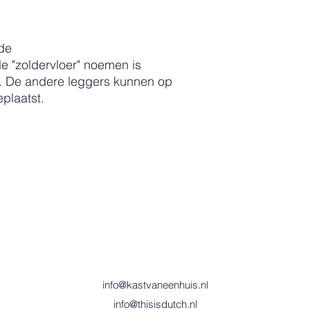
montagevlak plaatst.
Mocht er ondanks b
iets niet naar in ord
de
neemt u dan contact
e "zoldervloer" noemen is
oplossing kan worde
Bestelde producten 
e. De andere leggers kunnen op
color kunnen niet r
plaatst.
info@kastvaneenhuis.nl
info@thisisdutch.nl