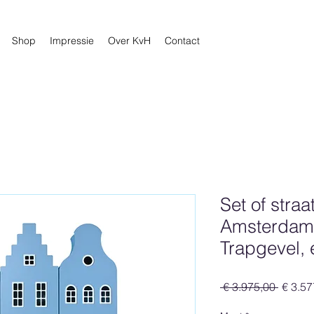
Shop
Impressie
Over KvH
Contact
Set of straa
Amsterdam 
Trapgevel, 
Norma
 € 3.975,00 
€ 3.57
prijs