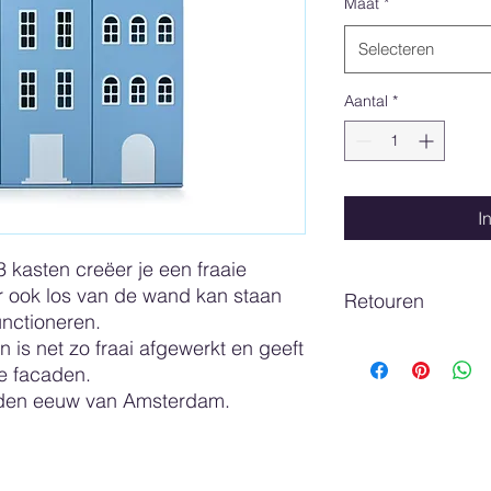
Maat
*
Selecteren
Aantal
*
I
3 kasten creëer je een fraaie
 ook los van de wand kan staan
Retouren
unctioneren.
 is net zo fraai afgewerkt en geeft
Onze producten wor
gecontroleerd en ve
e facaden.
er bij transport of a
den eeuw van Amsterdam.
er daarom goed op d
product ontvangt nu v
Indien u van ons een
afleveren een besch