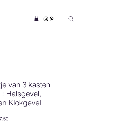
tje van 3 kasten
: Halsgevel,
en Klokgevel
le
Verkoopprijs
7,50