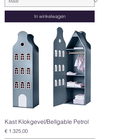
In winkelwagen
Kast Klokgevel/Bellgable Petrol
Prijs
€ 1.325,00