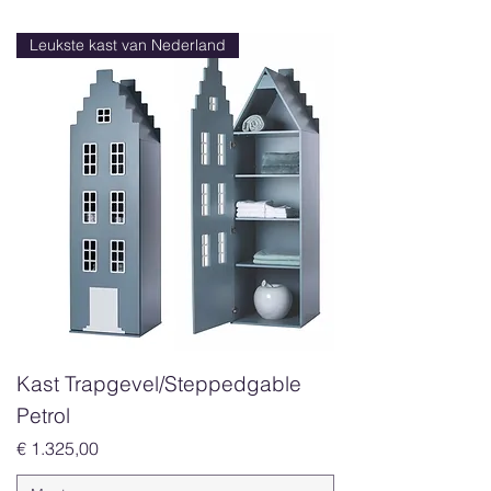
Leukste kast van Nederland
Kast Trapgevel/Steppedgable
Petrol
Prijs
€ 1.325,00