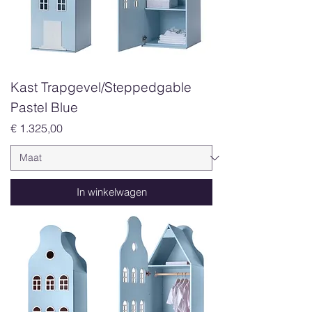
Kast Trapgevel/Steppedgable
Pastel Blue
Prijs
€ 1.325,00
In winkelwagen