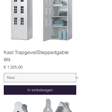
Kast Trapgevel/Steppedgable
Wit
Prijs
€ 1.325,00
In winkelwagen