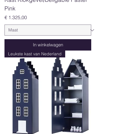
Pink
Prijs
€ 1.325,00
In winkelwagen
Leukste kast van Nederland