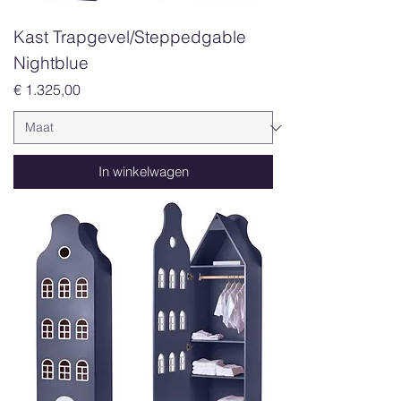
Kast Trapgevel/Steppedgable
Nightblue
Prijs
€ 1.325,00
In winkelwagen