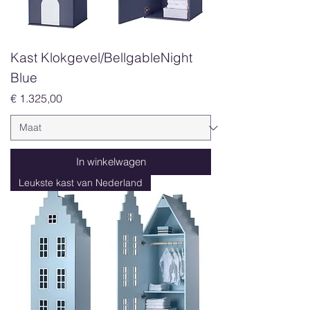
Kast Klokgevel/BellgableNight
Blue
Prijs
€ 1.325,00
In winkelwagen
Leukste kast van Nederland