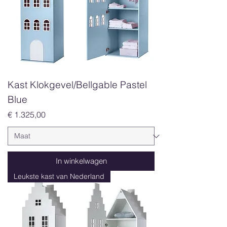
Kast Klokgevel/Bellgable Pastel
Blue
Prijs
€ 1.325,00
In winkelwagen
Leukste kast van Nederland