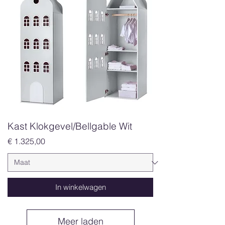
Kast Klokgevel/Bellgable Wit
Prijs
€ 1.325,00
In winkelwagen
Meer laden